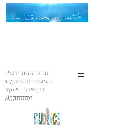
Региональная
туристическая
организация
Дудинце