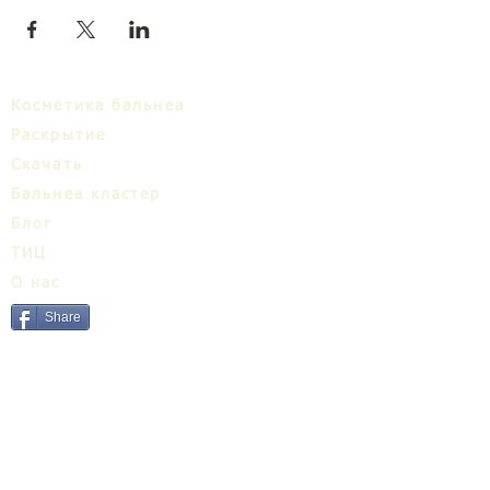
Косметика бальнеа
Раскрытие
Cкачать
Бальнеa кластер
Блог
ТИЦ
О нас
Share