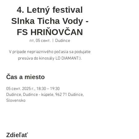
4. Letný festival
Slnka Ticha Vody -
FS HRIŇOVČAN
пт, 05 сент.
  |  
Dudince
V prípade nepriaznivého počasia sa podujatie
presúva do kinosály LD DIAMANT:).
Čas a miesto
05 сент. 2025 г., 18:30 – 19:30
Dudince, Dudince - kúpele, 962 71 Dudince,
Slovensko
Zdieľať