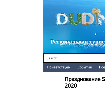
Dud
Региональная турис
Приветствуем
События
Пое
Празднование 
2020