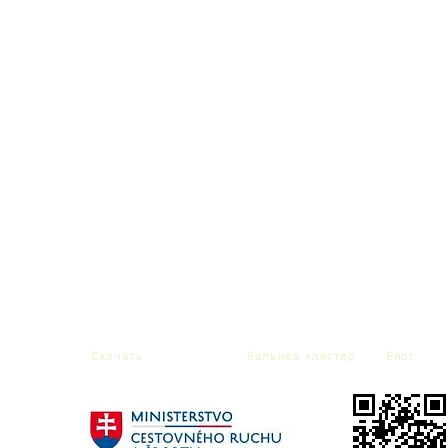
Cкачать
Бальнеa кластер
Блог