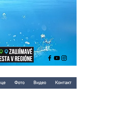
нце
Фото
Bидео
Контакт