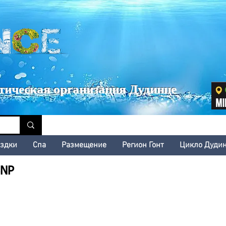
inské kultúrne leto
тическая организация Дудинце
здки
Cпа
Размещение
Регион Гонт
Цикло Дуди
SNP