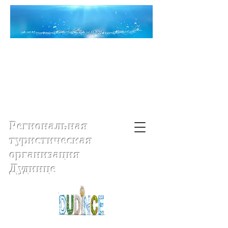
Региональная
туристическая
организация
Дудинце