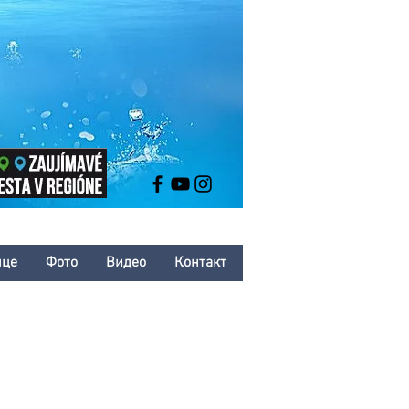
нце
Фото
Bидео
Контакт