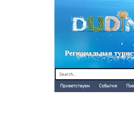
Dud
Региональная турис
Приветствуем
События
Пое