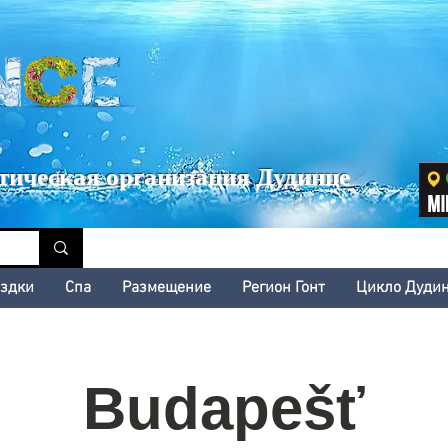
inské kultúrne leto
тическая организация Дудинце
здки
Cпа
Размещение
Регион Гонт
Цикло Дуди
Budapešť