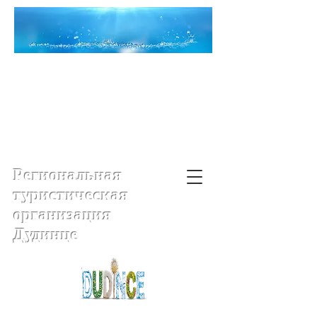
Региональная
туристическая
организация
Дудинце