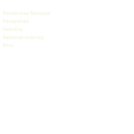
Косметика бальнеа
Раскрытие
Cкачать
Бальнеa кластер
Блог
ТИЦ
О нас
Share