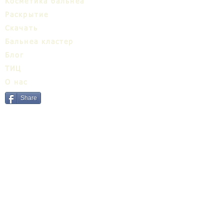
Косметика бальнеа
Раскрытие
Cкачать
Бальнеa кластер
Блог
ТИЦ
О нас
Share