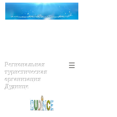
Региональная
туристическая
организация
Дудинце