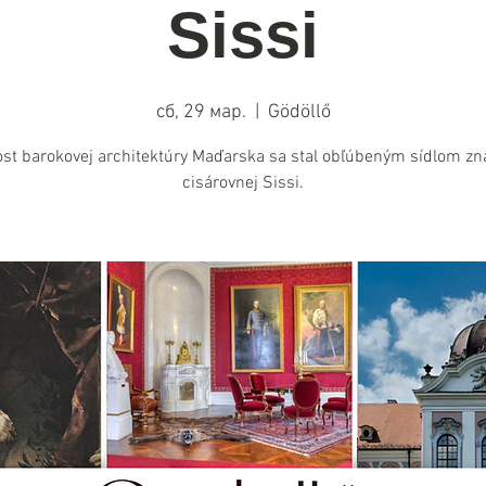
Sissi
сб, 29 мар.
  |  
Gödöllő
st barokovej architektúry Maďarska sa stal obľúbeným sídlom z
cisárovnej Sissi.