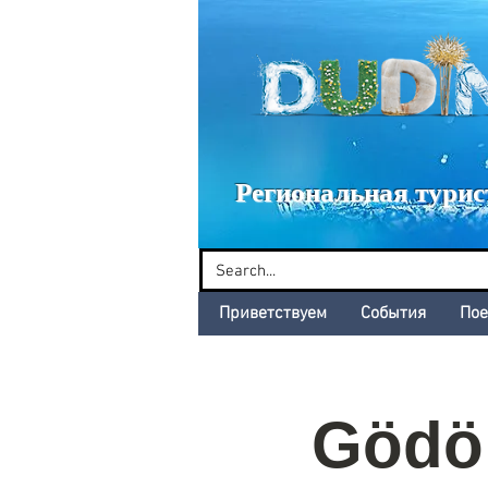
Dud
Региональная турис
Приветствуем
События
Пое
Gödöl