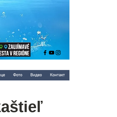
нце
Фото
Bидео
Контакт
aštieľ