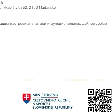
15
vich-kastély 5852, 2100 Maďarsko
ваших настроек аналитики и функциональных файлов cookie.
Cкачать
Бальнеa кластер
Блог