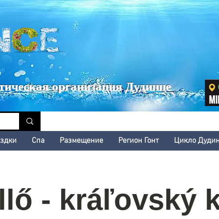
inské kultúrne leto
тическая организация Дудинце
здки
Cпа
Размещение
Регион Гонт
Цикло Дуди
lő - kráľovský k