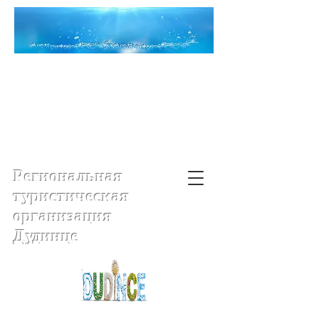
Региональная
туристическая
организация
Дудинце