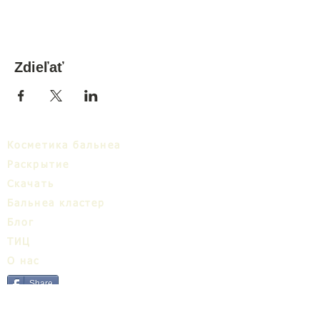
Zdieľať
Косметика бальнеа
Раскрытие
Cкачать
Бальнеa кластер
Блог
ТИЦ
О нас
Share