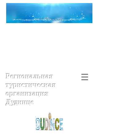
Региональная
туристическая
организация
Дудинце