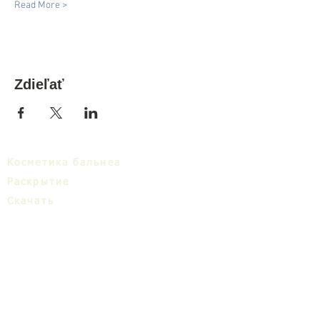
Read More >
Zdieľať
Косметика бальнеа
Раскрытие
Cкачать
Бальнеa кластер
Блог
ТИЦ
О нас
Share