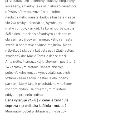
prívlastkov ako jedinečný, vkusný, elegantný, 
vyvážený, striedny láka už niekoľko desaťročí 
návštevníkov objavovať krásu tohto 
neobyčajného miesta. Budova kaštieľa v sebe 
skrýva prvky kalendárnej symboliky – kaštieľ 
mal 4 vchody, 7 arkád, 12 komínov, 52 izieb a 
365 okien. Interiér s pôvodným zariadením, 
obrazmi a výrobkami umeleckého remesla 
svedčí o bohatstve a vkuse majiteľov. Medzi 
nábytkové skvosty kaštieľa patrí Zlatý salón, 
svadobný dar Márie Terézie dcére Márii 
Antoinette, francúzskej kráľovnej – pozlátený 
24 karátovým zlatom. Bohaté zbierky 
poľovníckeho múzea vypovedajú zas o ich 
vzťahu k lesu a lovu. Kaštieľ je obklopený 
parkom, ktorý láka k prechádzke v každom 
ročnom období. Je príjemným miestom 
oddychu pre celú rodinu.
Cena výletu je 24,- € ( v  cene je zahrnuté 
doprava + prehliadka kaštieľa - múzea )
Minimálny počet prihlásených: 4 osoby