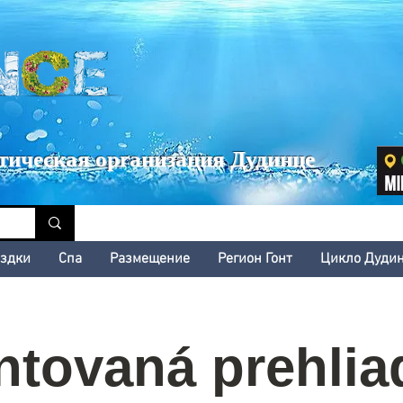
inské kultúrne leto
тическая организация Дудинце
здки
Cпа
Размещение
Регион Гонт
Цикло Дуди
tovaná prehlia