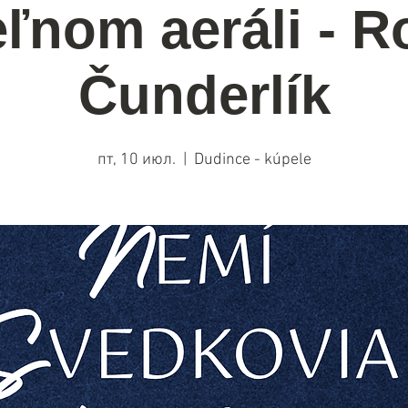
ľnom aeráli - R
Čunderlík
пт, 10 июл.
  |  
Dudince - kúpele