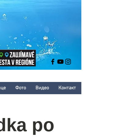
нце
Фото
Bидео
Контакт
dka po