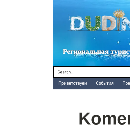
Dud
Региональная турис
Приветствуем
События
Пое
Komen