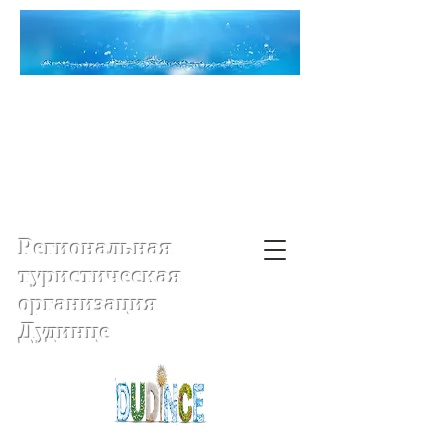
Региональная
туристическая
организация
Дудинце