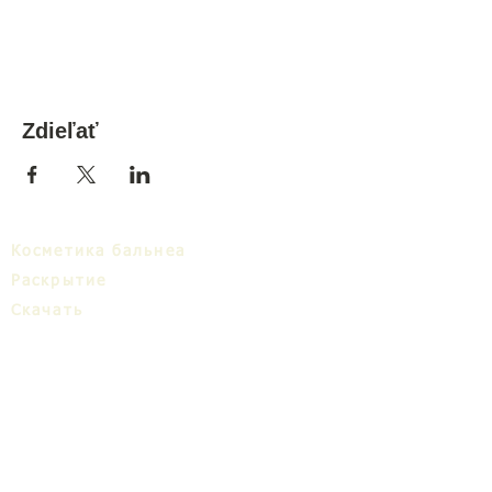
Zdieľať
Косметика бальнеа
Раскрытие
Cкачать
Бальнеa кластер
Блог
ТИЦ
О нас
Share