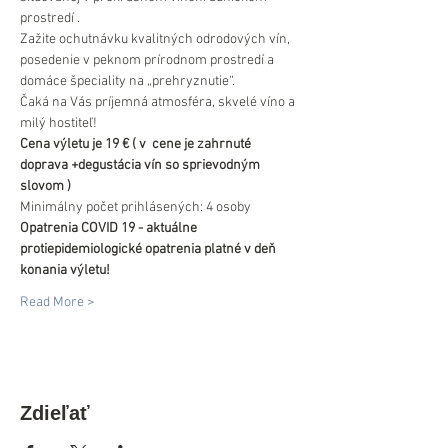
prostredí .
Zažite ochutnávku kvalitných odrodových vín, 
posedenie v peknom prírodnom prostredí a 
domáce špeciality na „prehryznutie“.
Čaká na Vás príjemná atmosféra, skvelé víno a 
milý hostiteľ!
Cena výletu je 19 € ( v  cene je zahrnuté 
doprava +degustácia vín so sprievodným 
slovom )
Minimálny počet prihlásených: 4 osoby
Opatrenia COVID 19 - aktuálne 
protiepidemiologické opatrenia platné v deň 
konania výletu!
Read More >
Zdieľať