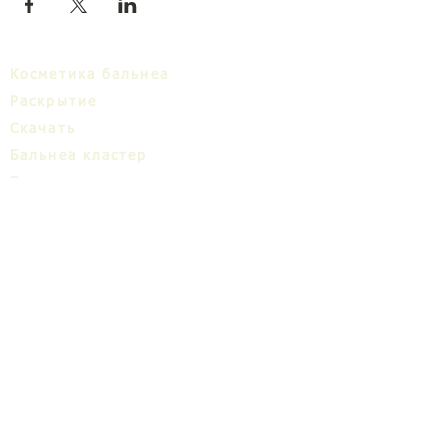
Косметика бальнеа
Раскрытие
Cкачать
Бальнеa кластер
Блог
ТИЦ
О нас
Share