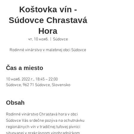
Koštovka vín -
Súdovce Chrastavá
Hora
чт, 10 нояб.
  |  
Súdovce
Rodinné vinárstvo v malebnej obci Súdovce
Čas a miesto
10 нояб. 2022 г., 18:45 – 22:00
Súdovce, 962 71 Súdovce, Slovensko
Obsah
Rodinné vinárstvo Chrastavá hora v obci 
Súdovce Vás srdečne pozýva na ochutnávku 
regionálnych vín v tradičnej tufovej pivnici 
situovanej v prekrásnom vinohradníckom 