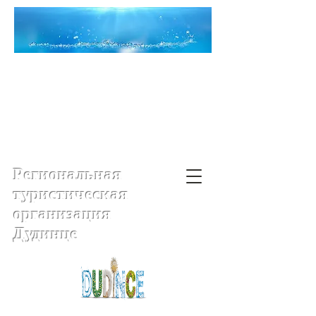
Региональная
туристическая
организация
Дудинце