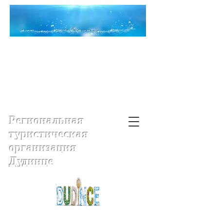
Региональная
туристическая
организация
Дудинце