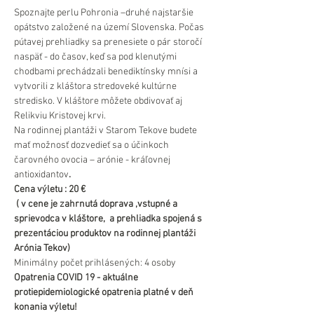
Spoznajte perlu Pohronia –druhé najstaršie 
opátstvo založené na území Slovenska. Počas 
pútavej prehliadky sa prenesiete o pár storočí 
naspäť - do časov, keď sa pod klenutými 
chodbami prechádzali benediktínsky mnísi a 
vytvorili z kláštora stredoveké kultúrne 
stredisko. V kláštore môžete obdivovať aj 
Relikviu Kristovej krvi.
Na rodinnej plantáži v Starom Tekove budete 
mať možnosť dozvedieť sa o účinkoch 
čarovného ovocia – arónie - kráľovnej 
antioxidantov
.
Cena výletu : 20 €
 ( v cene je zahrnutá doprava ,vstupné a 
sprievodca v kláštore,  a prehliadka spojená s 
prezentáciou produktov na rodinnej plantáži 
Arónia Tekov)
Minimálny počet prihlásených: 4 osoby
Opatrenia COVID 19 - aktuálne 
protiepidemiologické opatrenia platné v deň 
konania výletu!