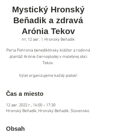
Mystický Hronský
Beňadik a zdravá
Arónia Tekov
пт, 12 авг.
  |  
Hronský Beňadik
Perla Pohronia benediktínsky kláštor a rodinná
plantáž Arónie čiernoplodej v malebnej obci
Tekov.
Výlet organizujeme každý piatok!
Čas a miesto
12 авг. 2022 г., 14:00 – 17:30
Hronský Beňadik, Hronský Beňadik, Slovensko
Obsah