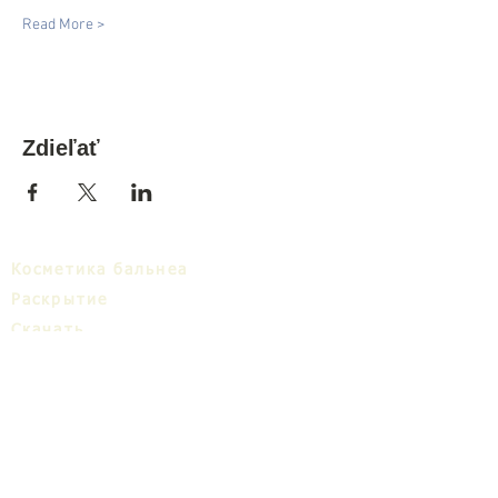
Read More >
Zdieľať
Косметика бальнеа
Раскрытие
Cкачать
Бальнеa кластер
Блог
ТИЦ
О нас
Share