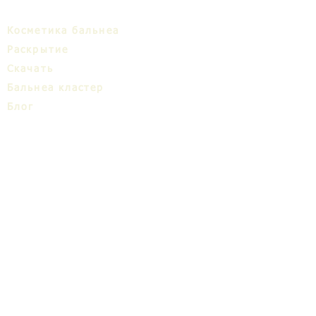
Косметика бальнеа
Раскрытие
Cкачать
Бальнеa кластер
Блог
ТИЦ
О нас
Share