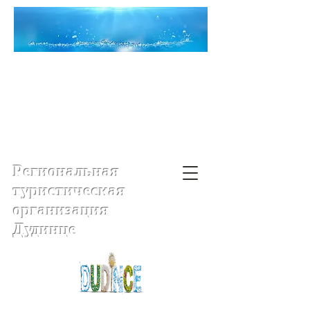
Региональная
туристическая
организация
Дудинце