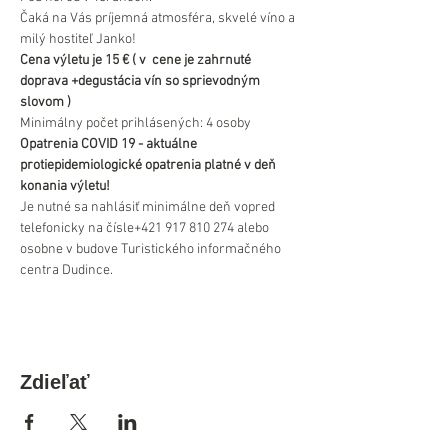
Čaká na Vás príjemná atmosféra, skvelé víno a 
milý hostiteľ Janko!
Cena výletu je 15 € ( v  cene je zahrnuté 
doprava +degustácia vín so sprievodným 
slovom )
Minimálny počet prihlásených: 4 osoby
Opatrenia COVID 19 - aktuálne 
protiepidemiologické opatrenia platné v deň 
konania výletu!
Je nutné sa nahlásiť minimálne deň vopred 
telefonicky na čísle+421 917 810 274 alebo 
osobne v budove Turistického informačného 
centra Dudince.
Zdieľať