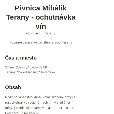
Pivnica Mihálik
Terany - ochutnávka
vín
вт, 23 авг.
  |  
Terany
Rodinné vinárstvo v malebnej obci Terany
Čas a miesto
23 авг. 2022 г., 18:45 – 22:00
Terany, 962 68 Terany, Slovensko
Obsah
Rodinné vinárstvo Mihálik Vás srdečne pozýva 
na ochutnávku regionálnych vín v tradičnej 
tufovej pivnici situovanej v krásnom prostredí 
Pod horou v Teranoch.