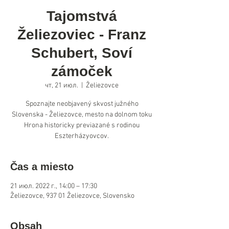
Tajomstvá
Želiezoviec - Franz
Schubert, Soví
zámoček
чт, 21 июл.
  |  
Želiezovce
Spoznajte neobjavený skvost južného
Slovenska - Želiezovce, mesto na dolnom toku
Hrona historicky previazané s rodinou
Eszterházyovcov.
Čas a miesto
21 июл. 2022 г., 14:00 – 17:30
Želiezovce, 937 01 Želiezovce, Slovensko
Obsah