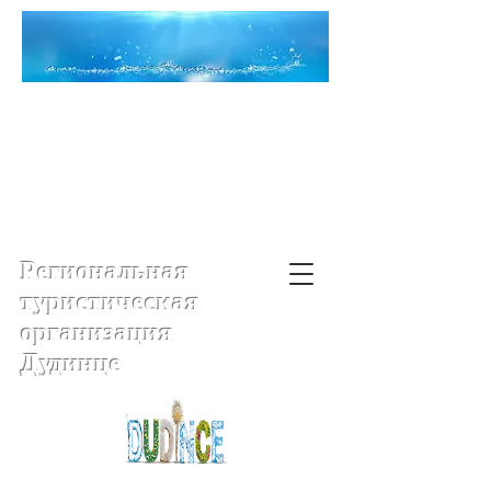
Региональная
туристическая
организация
Дудинце