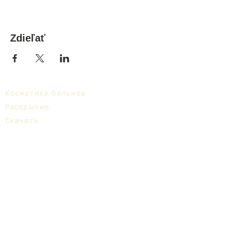
Zdieľať
Косметика бальнеа
Раскрытие
Cкачать
Бальнеa кластер
Блог
ТИЦ
О нас
Share