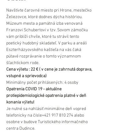
Navštívte čarovné miesto pri Hrone, mestečko 
Želiezovce, ktoré dodnes dýcha históriou.
Múzeum mesta a pamätná izba venovaná 
Franzovi Schubertovi v tzv. Sovom zámočku 
vám priblíži chvíle, ktoré tu strávil tento 
poetický hudobný skladateľ. V parku a areáli 
Eszterházyovského kaštieľa na vás čaká 
pútavé rozprávanie o tomto významnom 
šľachtickom rode.
Cena výletu : 22 € ( v cene je zahrnutá doprava, 
vstupné a sprievodca)
Minimálny počet prihlásených: 4 osoby
Opatrenia COVID 19 - aktuálne 
protiepidemiologické opatrenia platné v deň 
konania výletu!
Je nutné sa nahlásiť minimálne deň vopred 
telefonicky na čísle+421 917 810 274 alebo 
osobne v budove Turistického informačného 
centra Dudince.