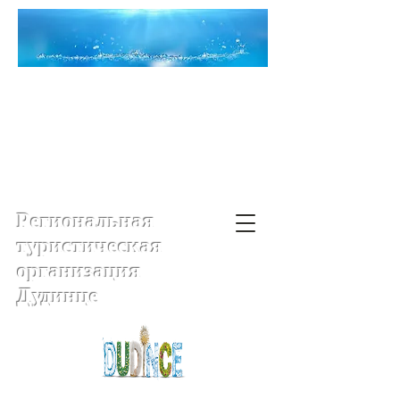
Региональная
туристическая
организация
Дудинце