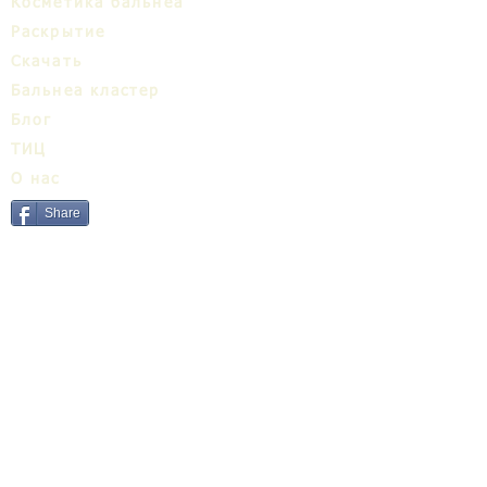
Косметика бальнеа
Раскрытие
Cкачать
Бальнеa кластер
Блог
ТИЦ
О нас
Share