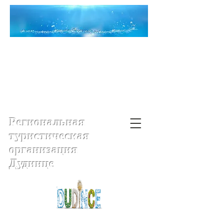
Региональная
туристическая
организация
Дудинце