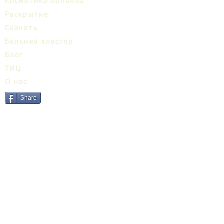
Косметика бальнеа
Раскрытие
Cкачать
Бальнеa кластер
Блог
ТИЦ
О нас
Share