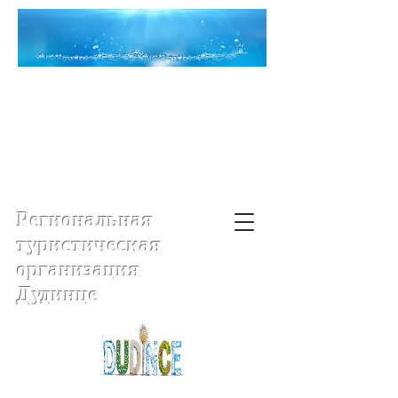
Региональная
туристическая
организация
Дудинце