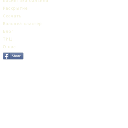
Косметика бальнеа
Раскрытие
Cкачать
Бальнеa кластер
Блог
ТИЦ
О нас
Share