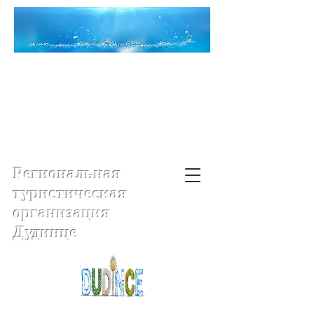
Региональная
туристическая
организация
Дудинце