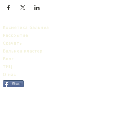
Косметика бальнеа
Раскрытие
Cкачать
Бальнеa кластер
Блог
ТИЦ
О нас
Share