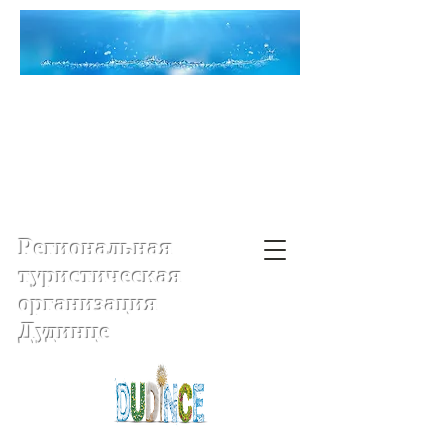
Региональная
туристическая
организация
Дудинце