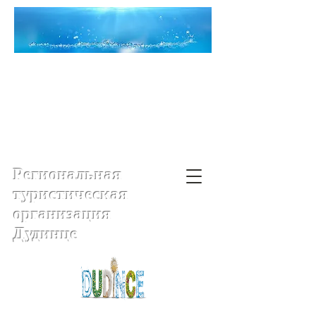
Региональная
туристическая
организация
Дудинце