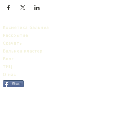
Косметика бальнеа
Раскрытие
Cкачать
Бальнеa кластер
Блог
ТИЦ
О нас
Share