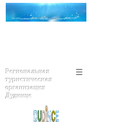
Региональная
туристическая
организация
Дудинце