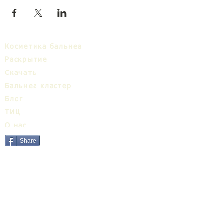
Косметика бальнеа
Раскрытие
Cкачать
Бальнеa кластер
Блог
ТИЦ
О нас
Share