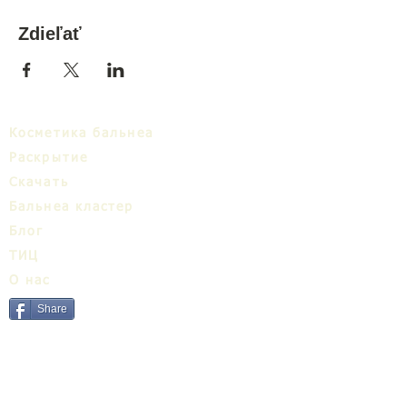
Zdieľať
Косметика бальнеа
Раскрытие
Cкачать
Бальнеa кластер
Блог
ТИЦ
О нас
Share