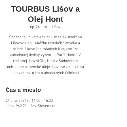
TOURBUS Lišov a
Olej Hont
ср, 24 апр.
  |  
Lišov
Spoznajte unikátnu galériu masiek, tradičnú
Lišovskú izbu, ukážku keltského obydlia a
príbeh šikovných mladých ľudí, ktorí zo
zabudnutej dediny vytvorili „Paríž Hontu". V
rodinnej lisovni Olej Hont v Súdovciach
ochutnáte panenské oleje lisované za studena
a dozviete sa o ich blahodarných účinkoch.
Čas a miesto
24 апр. 2024 г., 14:00 – 16:30
Lišov, 962 71 Lišov, Slovensko