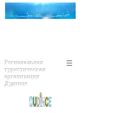
Региональная
туристическая
организация
Дудинце