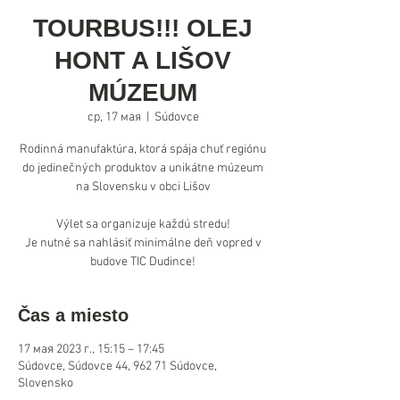
TOURBUS!!! OLEJ
HONT A LIŠOV
MÚZEUM
ср, 17 мая
  |  
Súdovce
Rodinná manufaktúra, ktorá spája chuť regiónu
do jedinečných produktov a unikátne múzeum
na Slovensku v obci Lišov
Výlet sa organizuje každú stredu!
Je nutné sa nahlásiť minimálne deň vopred v
budove TIC Dudince!
Čas a miesto
17 мая 2023 г., 15:15 – 17:45
Súdovce, Súdovce 44, 962 71 Súdovce,
Slovensko