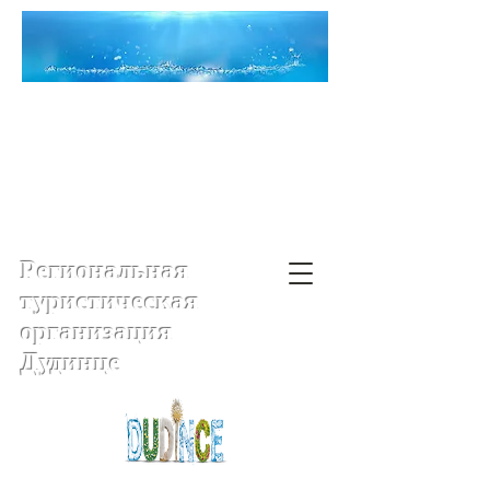
Региональная
туристическая
организация
Дудинце