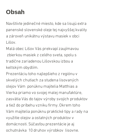
Obsah
Navštívte jedinečné miesto, kde sa lisujú extra 
panenské slovenské oleje tej najvyššej kvality 
a zároveň unikátnu výstavu masiek v obci 
Lišov.
Malá obec Lišov Vás prekvapí zaujímavou 
 zbierkou masiek z celého sveta, spolu s 
tradične zariadenou Lišovskou izbou a 
keltským obydlím.
Prezentáciu toho najlepšieho z regiónu v 
skvelých chutiach za studena lisovaných 
olejov Vám  ponúknu majitelia Matthias a 
Vierka priamo vo svojej malej manufaktúre, 
zasvätia Vás do tajov výroby svojich produktov 
a tiež do príbehu vzniku firmy. Okrem toho 
Vám majitelia ponúknu praktické tipy a rady na 
využitie olejov a ostatných produktov v 
domácnosti. Súčasťou prezentácie je aj 
ochutnávka  10 druhov výrobkov  lisovne.