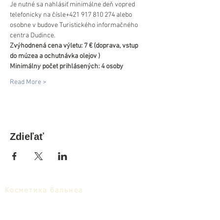
Je nutné sa nahlásiť minimálne deň vopred 
telefonicky na čísle+421 917 810 274 alebo 
osobne v budove Turistického informačného 
centra Dudince.
Zvýhodnená cena výletu: 7 € (doprava, vstup 
do múzea a ochutnávka olejov )
Minimálny počet prihlásených: 4 osoby
Read More >
Zdieľať
Косметика бальнеа
Раскрытие
Cкачать