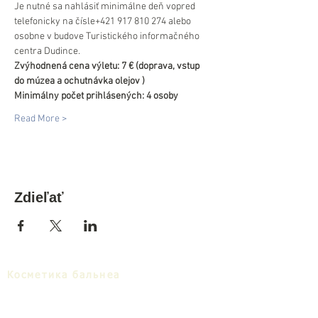
Je nutné sa nahlásiť minimálne deň vopred 
telefonicky na čísle+421 917 810 274 alebo 
osobne v budove Turistického informačného 
centra Dudince.
Zvýhodnená cena výletu: 7 € (doprava, vstup 
do múzea a ochutnávka olejov )
Minimálny počet prihlásených: 4 osoby
Read More >
Zdieľať
Косметика бальнеа
Раскрытие
Cкачать