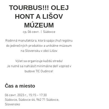
TOURBUS!!! OLEJ
HONT A LIŠOV
MÚZEUM
ср, 06 сент.
  |  
Súdovce
Rodinná manufaktúra, ktorá spája chuť regiónu
do jedinečných produktov a unikátne múzeum
na Slovensku v obci Lišov
Výlet sa organizuje každú stredu!
Je nutné sa nahlásiť minimálne deň vopred v
budove TIC Dudince!
Čas a miesto
06 сент. 2023 г., 15:15 – 17:30
Súdovce, Súdovce 44, 962 71 Súdovce,
Slovensko