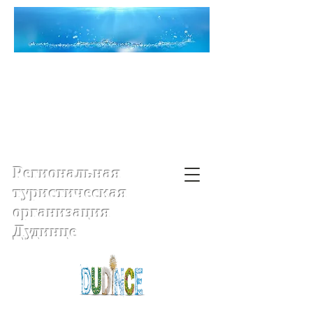
Региональная
туристическая
организация
Дудинце