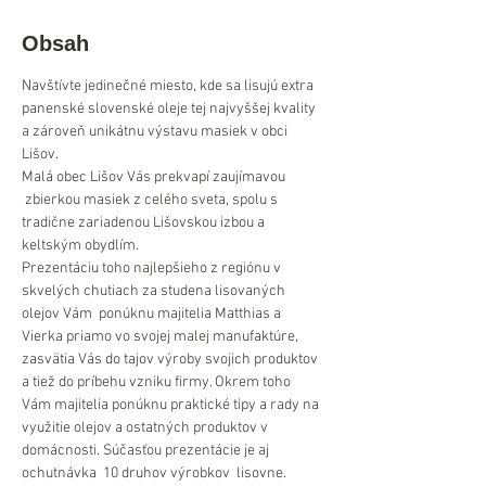
Obsah
Navštívte jedinečné miesto, kde sa lisujú extra 
panenské slovenské oleje tej najvyššej kvality 
a zároveň unikátnu výstavu masiek v obci 
Lišov.
Malá obec Lišov Vás prekvapí zaujímavou 
 zbierkou masiek z celého sveta, spolu s 
tradične zariadenou Lišovskou izbou a 
keltským obydlím.
Prezentáciu toho najlepšieho z regiónu v 
skvelých chutiach za studena lisovaných 
olejov Vám  ponúknu majitelia Matthias a 
Vierka priamo vo svojej malej manufaktúre, 
zasvätia Vás do tajov výroby svojich produktov 
a tiež do príbehu vzniku firmy. Okrem toho 
Vám majitelia ponúknu praktické tipy a rady na 
využitie olejov a ostatných produktov v 
domácnosti. Súčasťou prezentácie je aj 
ochutnávka  10 druhov výrobkov  lisovne.