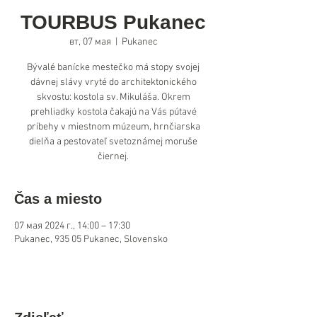
TOURBUS Pukanec
вт, 07 мая
  |  
Pukanec
Bývalé banícke mestečko má stopy svojej
dávnej slávy vryté do architektonického
skvostu: kostola sv. Mikuláša. Okrem
prehliadky kostola čakajú na Vás pútavé
príbehy v miestnom múzeum, hrnčiarska
dielňa a pestovateľ svetoznámej moruše
čiernej.
Čas a miesto
07 мая 2024 г., 14:00 – 17:30
Pukanec, 935 05 Pukanec, Slovensko