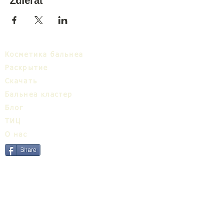
Zdieľať
Косметика бальнеа
Раскрытие
Cкачать
Бальнеa кластер
Блог
ТИЦ
О нас
Share