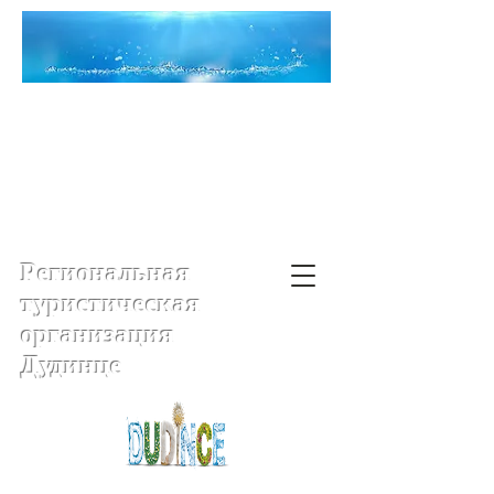
Региональная
туристическая
организация
Дудинце