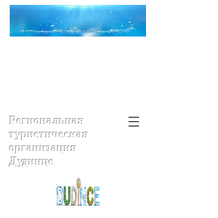
Региональная
туристическая
организация
Дудинце