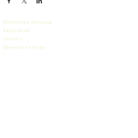
Косметика бальнеа
Раскрытие
Cкачать
Бальнеa кластер
Блог
ТИЦ
О нас
Share