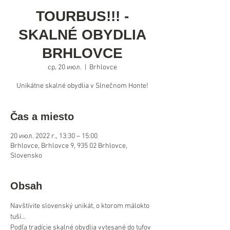
TOURBUS!!! -
SKALNÉ OBYDLIA
BRHLOVCE
ср, 20 июл.
  |  
Brhlovce
Čas a miesto
20 июл. 2022 г., 13:30 – 15:00
Brhlovce, Brhlovce 9, 935 02 Brhlovce,
Slovensko
Obsah
Navštívite slovenský unikát, o ktorom málokto 
tuší... 
Podľa tradície skalné obydlia vytesané do tufov 