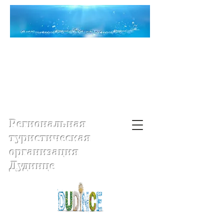
Региональная
туристическая
организация
Дудинце