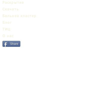
Раскрытие
Cкачать
Бальнеa кластер
Блог
ТИЦ
О нас
Share