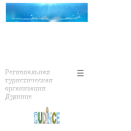
Региональная
туристическая
организация
Дудинце