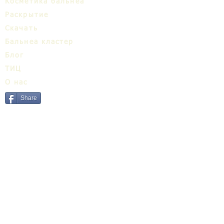
Косметика бальнеа
Раскрытие
Cкачать
Бальнеa кластер
Блог
ТИЦ
О нас
Share